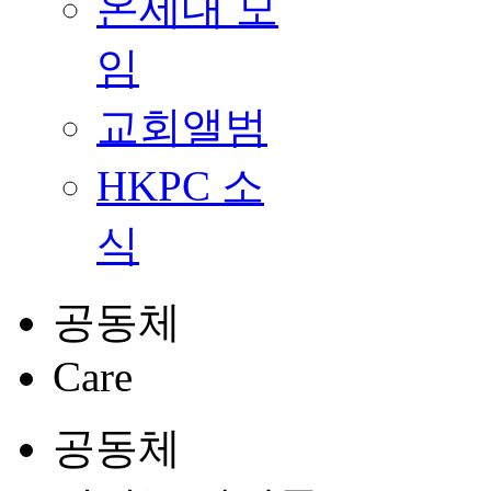
온세대 모
임
교회앨범
HKPC 소
식
공동체
Care
공동체