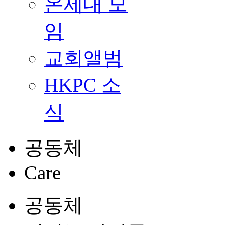
온세대 모
임
교회앨범
HKPC 소
식
공동체
Care
공동체