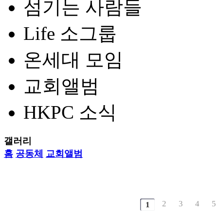
섬기는 사람들
Life 소그룹
온세대 모임
교회앨범
HKPC 소식
갤러리
홈
공동체
교회앨범
2
3
4
5
다음
맨끝
1